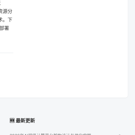
流
资源分
术。下
要部署
🆕 最新更新