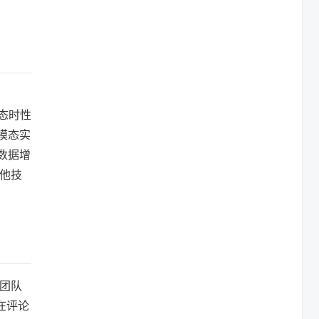
。
模态时性
多模态实
加数据增
其他技
团队
在评论