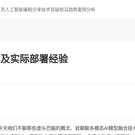
首页
人工智能
编程分享
技术答疑
前沿趋势
案例分析
解及实际部署经验
今天咱们不聊那些虚头巴脑的概念，就聊聊多模态AI模型融合技