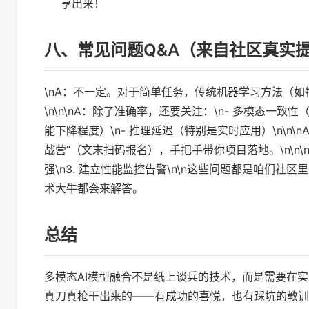
享出来！
八、常见问题Q&A（来自社区真实
\nA：不一定。对于简单任务，传统机器学习方法（如
\n\n\nA：除了准确率，还要关注：\n- 多模态一
能下降程度）\n- 推理延迟（特别是实时应用）\n\n
战营”（文末扫码报名），手把手带你项目落地。\n\n\n
强\n3. 建立性能监控告警\n\n这些问题都是咱们
术大牛都会来解答。
总结
多模态AI模型融合不是纸上谈兵的技术，而是需要在
真刀真枪干出来的——有成功的喜悦，也有踩坑的教训。技