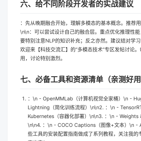
六、给不同阶段开发者的实战建议
：先从晚期融合开始，理解多模态的基本概念。推荐用Hugg
\n\n：可以尝试设计自己的融合层。重点优化推理性能
要特别注意NLP的知识补充；反之亦然。建议结对学习
欢迎来【科技交流汇】的“多模态技术”专区发帖讨论
用，讨论特别激烈。
七、必备工具和资源清单（亲测好用
：\n - OpenMMLab（计算机视觉全家桶）\n - Hugg
Lightning（简化训练流程）\n\n2. ：\n - Tenso
Kubernetes（容器化部署）\n\n3. ：\n - Weight
\n\n4. ：\n - COCO Captions（图像+文本）\
些工具的安装配置指南做成了系列教程，关注我的