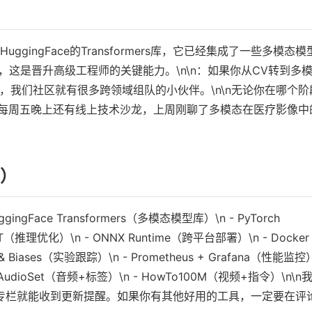
ingFace的Transformers库，它已经集成了一些多模态模
，这是晋升高级工程师的关键能力。\n\n：如果你从CV转到多
，我们社区就有很多跨领域组队的小伙伴。\n\n无论你在哪个阶
。每周五晚上还有线上技术沙龙，上周刚聊了多模态在医疗影像中
）
ingFace Transformers（多模态模型库）\n - PyTorch
rRT（推理优化）\n - ONNX Runtime（跨平台部署）\n - Docker
s & Biases（实验跟踪）\n - Prometheus + Grafana（性能监控
n - AudioSet（音频+标签）\n - HowTo100M（视频+指令）\n\
专栏就能收到更新提醒。如果你有其他好用的工具，一定要在评