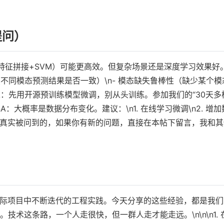
提问）
特征拼接+SVM）可能更高效。但复杂场景还是深度学习效果好
致性（不同模态预测结果是否一致）\n- 模态缺失鲁棒性（缺少某个
\nA：先用开源预训练模型微调，别从头训练。参加我们的“30天
A：大概率是数据分布变化。建议：\n1. 在线学习微调\n2. 增
社区里真实被问到的，如果你有新的问题，直接在本帖下留言，我和
实际项目中不断迭代的工程实践。今天分享的这些经验，都是我们
术这条路，一个人走很快，但一群人走才能走远。\n\n\n1. 