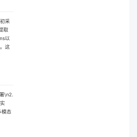
初采
提取
ms以
。这
n2.
说实
多模态