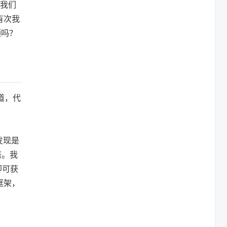
我们
有次我
颈吗？
道，代
发现是
倍。我
即可获
框架，