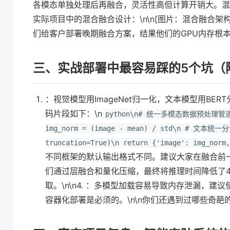
各模态单独处理后再融合，灵活性高但计算开销大。混
实际项目中的混合融合设计：\n\n[图片：混合融合架构
们给客户部署晚期融合方案，结果他们的GPU内存根
三、实战部署中最容易踩的5个坑（
：视觉模型用ImageNet归一化，文本模型用B
码片段如下：\n
python\n# 统一多模态数据预处理管道\nd
img_norm = (image - mean) / std\n # 文本统一分词
truncation=True)\n return {'image': img_norm,
不同框架的默认输出格式不同。建议大家在融合前一定
们通过层融合和量化压缩，最终将推理时间降低了4
取。\n\n4. ：多模型加载容易导致内存泄漏，建
容器化部署是必须的。\n\n你们还遇到过哪些奇