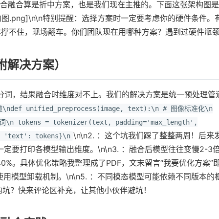
合融合算是折中方案，也是我们现在主推的。下面这张架构图是
图.png]\n\n特别提醒：选择方案时一定要考虑你的硬件条件。
本撑不住，现场翻车。你们团队现在用哪种方案？遇到过硬件瓶
附解决方案）
ERT分词，结果融合时维度对不上。我们的解决方案是统一预处理管
ef unified_preprocess(image, text):\n # 图像标准化\n
\n tokens = tokenizer(text, padding='max_length',
\n\n2. ：这个坑我们踩了整整两周！后来
 'text': tokens}\n
要打印各模型输出维度。\n\n3. ：融合后模型往往变慢2-3
0%。具体优化策略我整理成了PDF，文末留言“我要优化方案”
议使用模型卸载机制。\n\n5. ：不同模态模型可能依赖不同版本的
葩的坑？快来评论区补充，让其他小伙伴避坑！