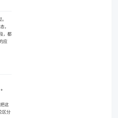
型。
模态，
段，都
的应
 +
）
n我把这
论区分